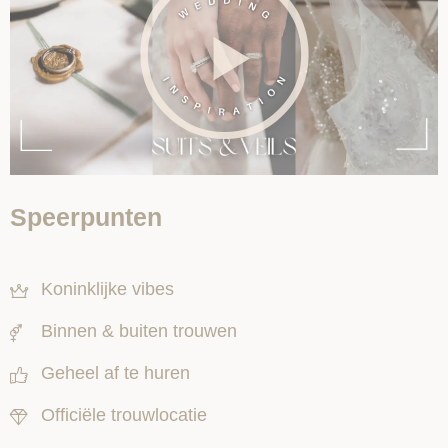
Speerpunten
Koninklijke vibes
Binnen & buiten trouwen
Geheel af te huren
Officiële trouwlocatie