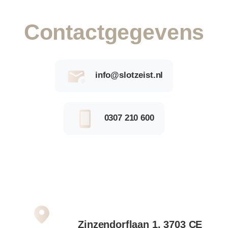
Contactgegevens
info@slotzeist.nl
0307 210 600
Zinzendorflaan 1, 3703 CE