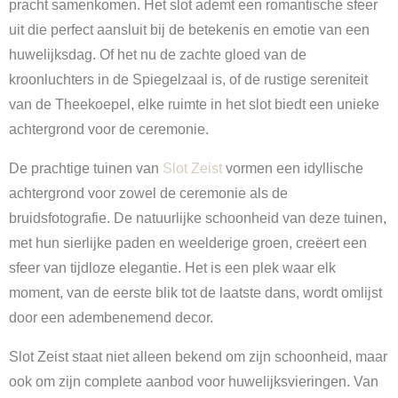
pracht samenkomen. Het slot ademt een romantische sfeer
uit die perfect aansluit bij de betekenis en emotie van een
huwelijksdag. Of het nu de zachte gloed van de
kroonluchters in de Spiegelzaal is, of de rustige sereniteit
van de Theekoepel, elke ruimte in het slot biedt een unieke
achtergrond voor de ceremonie.
De prachtige tuinen van
Slot Zeist
vormen een idyllische
achtergrond voor zowel de ceremonie als de
bruidsfotografie. De natuurlijke schoonheid van deze tuinen,
met hun sierlijke paden en weelderige groen, creëert een
sfeer van tijdloze elegantie. Het is een plek waar elk
moment, van de eerste blik tot de laatste dans, wordt omlijst
door een adembenemend decor.
Slot Zeist staat niet alleen bekend om zijn schoonheid, maar
ook om zijn complete aanbod voor huwelijksvieringen. Van