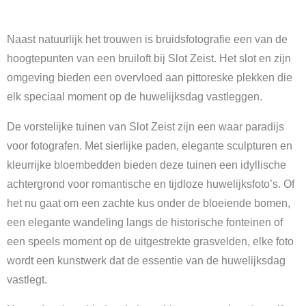
Naast natuurlijk het trouwen is bruidsfotografie een van de
hoogtepunten van een bruiloft bij Slot Zeist. Het slot en zijn
omgeving bieden een overvloed aan pittoreske plekken die
elk speciaal moment op de huwelijksdag vastleggen.
De vorstelijke tuinen van Slot Zeist zijn een waar paradijs
voor fotografen. Met sierlijke paden, elegante sculpturen en
kleurrijke bloembedden bieden deze tuinen een idyllische
achtergrond voor romantische en tijdloze huwelijksfoto’s. Of
het nu gaat om een zachte kus onder de bloeiende bomen,
een elegante wandeling langs de historische fonteinen of
een speels moment op de uitgestrekte grasvelden, elke foto
wordt een kunstwerk dat de essentie van de huwelijksdag
vastlegt.