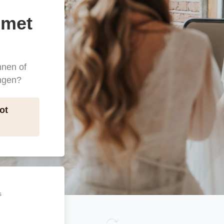
 met
nnen of
angen?
ot
s