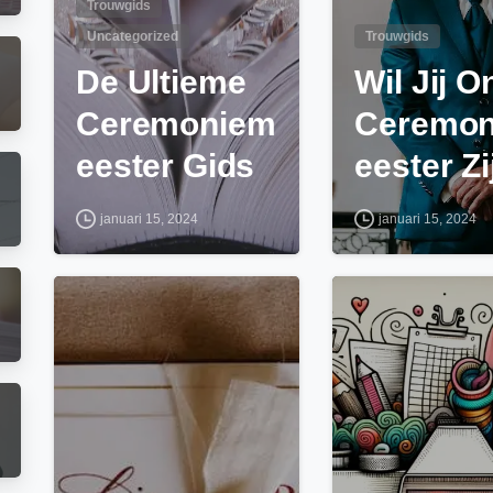
Trouwgids
Uncategorized
Trouwgids
De Ultieme
Wil Jij O
Ceremoniem
Ceremo
eester Gids
eester Zi
januari 15, 2024
januari 15, 2024
0