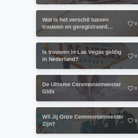
Wat is het verschil tussen
0
trouwen en geregistreerd
partnerschap?
Is trouwen in Las Vegas geldig
0
in Nederland?
De Ultieme Ceremoniemeester
0
Gids
Wil Jij Onze Ceremoniemeester
0
Zijn?