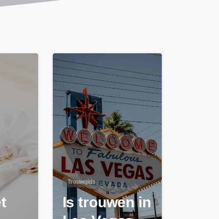
0
0
Trouwgids
t
Is trouwen in