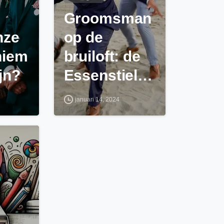
Groomsman
nze
op de
niem
bruiloft: de
jn?
Essenstiele
Gids
januari 14, 2024
0