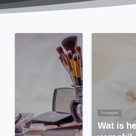
0
Trouwgids
Wat is he